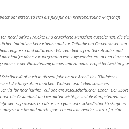
ackt an“ entschied sich die Jury für den KreisSportBund Grafschaft
n nachhaltige Projekte und engagierte Menschen auszeichnen, die sic
rtlichen Initiativen hervorheben und zur Teilhabe am Gemeinwesen von
hen, religiösen und kulturellen Wurzeln beitragen. Gute Ansätze und
und nachhaltige Ideen zur Integration von Zugewanderten im und durch S
ig sollen sie der Nachahmung dienen und zu neuer Projektentwicklung u
d Schröder-Köpf auch in diesem Jahr an der Arbeit des Bündnisses
b ist die Integration in Arbeit, Wohnen und Leben sowie ein
chritt für nachhaltige Teilhabe am gesellschaftlichen Leben. Der Sport
icht nur die Gesundheit und vermittelt wichtige soziale Kompetenzen, wie
hilft den zugewanderten Menschen ganz unterschiedlicher Herkunft, in
e Integration im und durch Sport ein entscheidender Schritt für eine