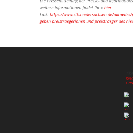
Die Pressemitteilung der Presse- und Information
weitere Informationen findet Ihr »
hier
.
Link:
https://www.stk.niedersachsen.de/aktuelles/
geben-preistraegerinnen-und-preistraeger-des-ni
tr
Kin
Gar