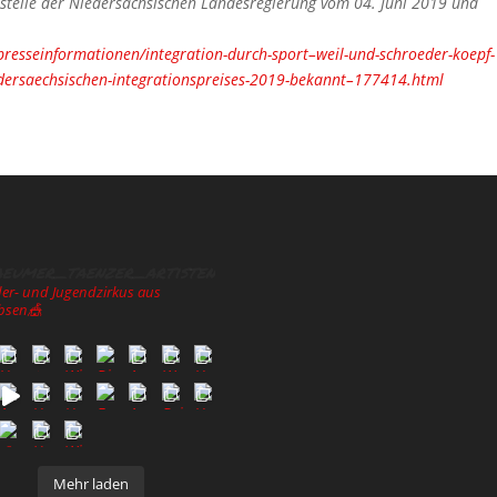
sstelle der Niedersächsischen Landesregierung vom 04. Juni 2019 und
presseinformationen/integration-durch-sport–weil-und-schroeder-koepf-
edersaechsischen-integrationspreises-2019-bekannt–177414.html
aeumer_taenzer_artisten
der- und Jugendzirkus aus
bsen🎪
Mehr laden