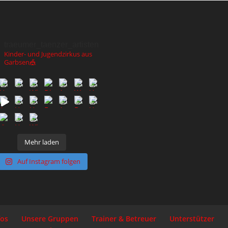
traeumer_taenzer_artisten
Kinder- und Jugendzirkus aus
Garbsen🎪
Mehr laden
Auf Instagram folgen
fos
Unsere Gruppen
Trainer & Betreuer
Unterstützer