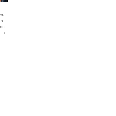
en.
om
ann
 in