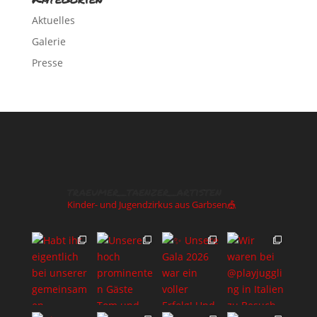
Aktuelles
Galerie
Presse
traeumer_taenzer_artisten
Kinder- und Jugendzirkus aus Garbsen🎪