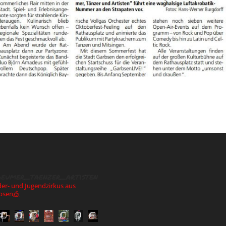
aeumer_taenzer_artisten
der- und Jugendzirkus aus
bsen🎪