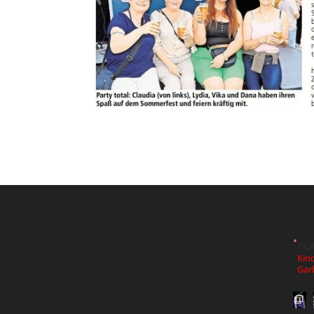
tr
Kin
Gar