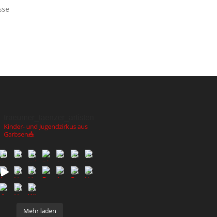
sse
traeumer_taenzer_artisten
Kinder- und Jugendzirkus aus
Garbsen🎪
Mehr laden