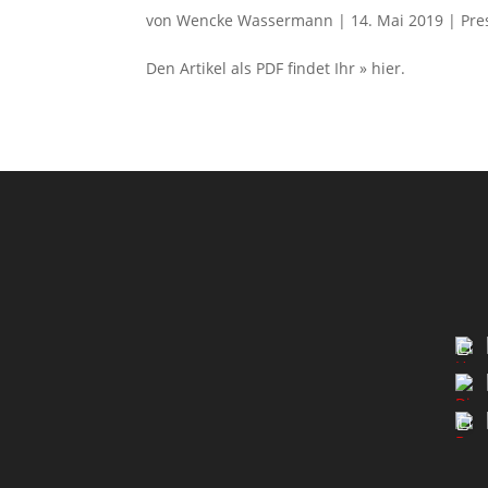
von
Wencke Wassermann
|
14. Mai 2019
|
Pre
Den Artikel als PDF findet Ihr » hier.