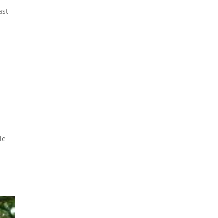
ast
le
r