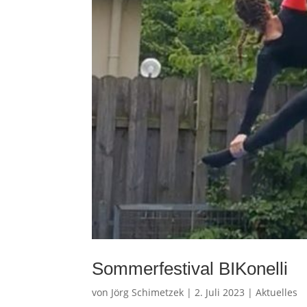
Sommerfestival BIKonelli
von
Jörg Schimetzek
|
2. Juli 2023
|
Aktuelles