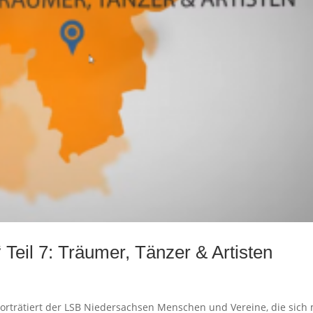
Teil 7: Träumer, Tänzer & Artisten
orträtiert der LSB Niedersachsen Menschen und Vereine, die sich 